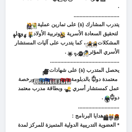
.
...............................
يتدرب المشارك (ة) على تمارين عملية
🙋
🙋‍♂
لتحقيق السعادة الأسرية
وتربية الأولاد
، وحل
👨‍👩‍👧‍👦
🥳
المشكلات
، كما يتدرب على آليات المستشار
👩‍⚖
👨‍⚖
الأسري المؤثر
.
🌟
✨
🕵
🕵‍♀
...............................................
يحصل المتدرب (ة) على شهادات
🎓
معتمدة دوليًّا بالدبلومة
، ورخصة
🇺🇳
🇪🇺
🇺🇸
🇬🇧
🇹🇷
🇲🇦
عمل كمستشار أسري
، وبطاقة مدرب معتمد
🔑
دوليًّا
.
🌍
............................
هدايا البرنامج :
🛍
🎊
🎁
* العضوية التدريبية الدولية المتميزة للمركز لمدة