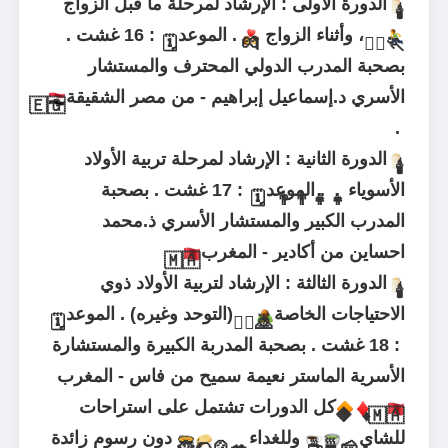
الدورة الأولى : الإرشاد لمرحلة ما قبل الزواج
🕯
، وأثناء الزواج
. الموعد
: 16 غشت .
🗓
💏
🏃‍♀
🏃
بصحبة المدرب الدولي المحترف والمستشار
الأسري د.إسماعيل إبراهيم - من مصر الشقيقة
🇪🇬
.
الدورة الثانية : الإرشاد لمرحلة تربية الأولاد
🕯
الأسوياء
. الموعد
: 17 غشت . بصحبة
🗓
👨‍👨‍👧‍👧
المدرب الكبير والمستشار الأسري ذ.محمد
احساين من أكادير - المغرب
.
🇲🇦
الدورة الثالثة : الإرشاد لتربية الأولاد ذوي
🕯
الاحتياجات الخاصة
(التوحد وغيره) . الموعد
🗓
🙇‍♀
🙇
: 18 غشت . بصحبة المدربة الكبيرة والمستشارة
الأسرية الماستر نعيمة سميح من فاس - المغرب
.
كل الدورات تشتمل على استراحات
🔶
♦
🇲🇦
للشاي
وللغداء
دون رسوم زائدة
🥘
🌮
🍲
🥗
☕
🍵
🧀