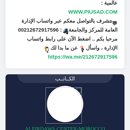
عالمية :
WWW.PIUSAD.COM
نتشرف بالتواصل معكم عبر واتساب الإدارة
💬
العامة للمركز والجامعة
: 00212672917596
📲
مرحبا بكم .. اضغط الآن على رابط واتساب
الإدارة ، واسأل
عن ما بدا لك
👇
❓
https://wa.me/212672917596
الكــاتــب
ALFIRDAWS CENTER-MOROCCO