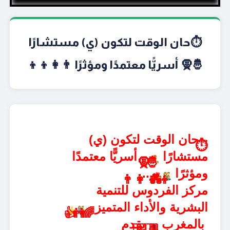
⏱حان الوقت لتكون (ي) مستشارًا
🤴🧕 أسريًّا معتمدًا ومؤثرًا 👨‍👩‍👦‍👦
حان الوقت لتكون (ي)
⏱
مستشارًا
أسريًّا معتمدًا
🧕
🤴
ومؤثرًا
...
👨‍👩‍👦‍👦
💑
مركز الفردوس للتنمية
البشرية والأداء المتميز
👍
👫
🌈
بالمغرب
يقدم