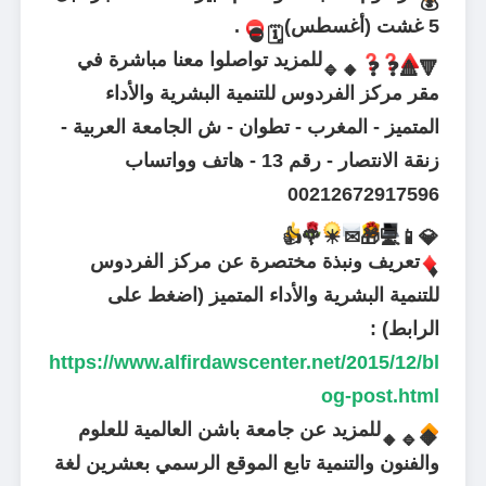
💰
5 غشت (أغسطس)
.
⛔
🗓
للمزيد تواصلوا معنا مباشرة في
🔹
🔸
❓
❓
🔺
🔻
مقر مركز الفردوس للتنمية البشرية والأداء
المتميز - المغرب - تطوان - ش الجامعة العربية -
زنقة الانتصار - رقم 13 - هاتف وواتساب
00212672917596
👍
🌹
☀
✉
🎁
💻
📱
💎
تعريف ونبذة مختصرة عن مركز الفردوس
♦
للتنمية البشرية والأداء المتميز (اضغط على
الرابط) :
https://www.alfirdawscenter.net/2015/12/bl
og-post.html
للمزيد عن جامعة باشن العالمية للعلوم
🔸
🔹
🔶
والفنون والتنمية تابع الموقع الرسمي بعشرين لغة